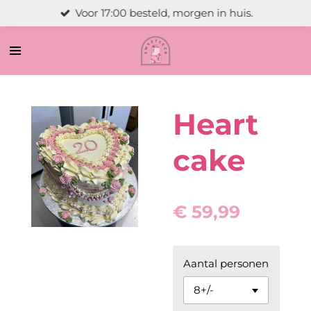
Voor 17:00 besteld, morgen in huis.
Ga
direct
naar
de
hoofdinhoud
Heart
cake
€ 59,99
Aantal personen