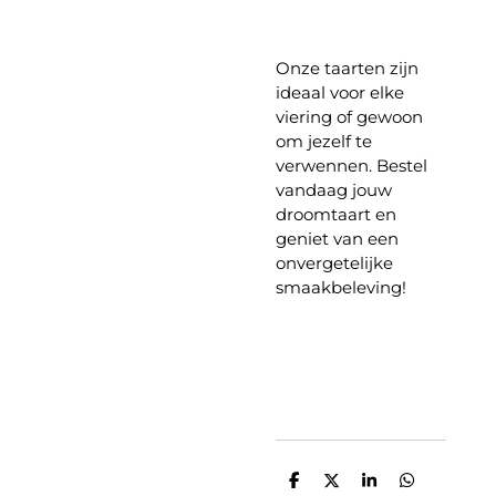
Onze taarten zijn
ideaal voor elke
viering of gewoon
om jezelf te
verwennen. Bestel
vandaag jouw
droomtaart en
geniet van een
onvergetelijke
smaakbeleving!
D
D
S
D