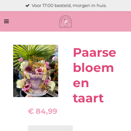
Voor 17:00 besteld, morgen in huis.
Ga
direct
naar
de
hoofdinhoud
Paarse
bloem
en
taart
€ 84,99