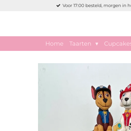
Voor 17:00 besteld, morgen in hu
Ga
direct
naar
de
hoofdinhoud
Home
Taarten
Cupcake