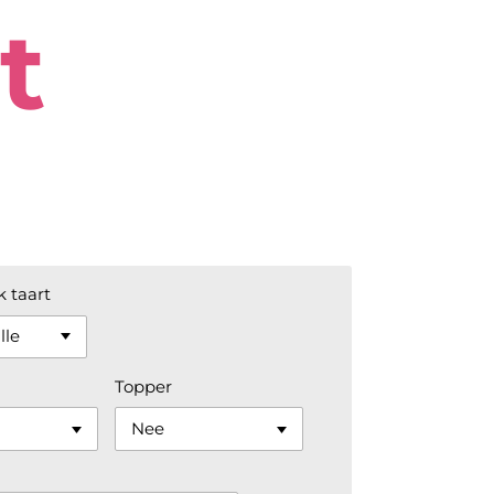
t
 taart
Topper