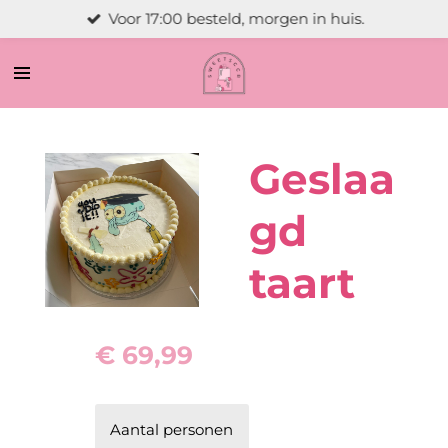
Voor 17:00 besteld, morgen in huis.
Ga
direct
naar
de
hoofdinhoud
Geslaa
gd
taart
€ 69,99
Aantal personen