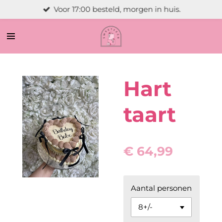
Voor 17:00 besteld, morgen in huis.
Ga
direct
naar
de
hoofdinhoud
Hart
taart
€ 64,99
Aantal personen