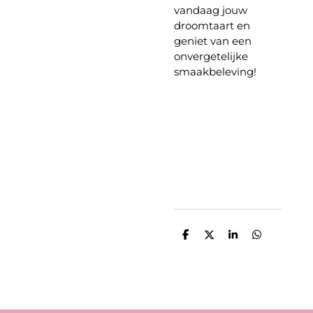
vandaag jouw
droomtaart en
geniet van een
onvergetelijke
smaakbeleving!
D
D
S
D
e
e
h
e
l
e
a
l
e
l
r
e
n
e
n