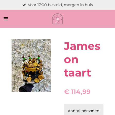
Voor 17:00 besteld, morgen in huis.
Ga
direct
naar
de
hoofdinhoud
James
on
taart
€ 114,99
Aantal personen