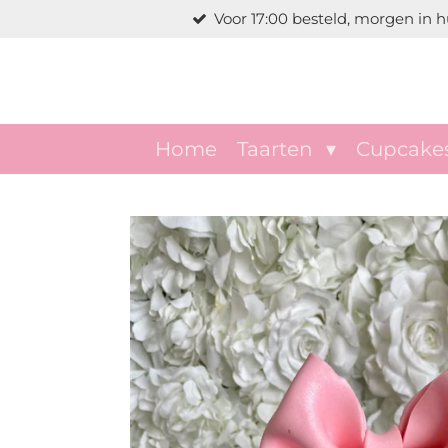
Voor 17:00 besteld, morgen in hu
Ga
direct
naar
de
hoofdinhoud
Home
Taarten
Cupcake