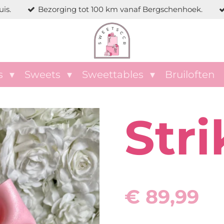
is.
Bezorging tot 100 km vanaf Bergschenhoek.
s
Sweets
Sweettables
Bruiloften
Stri
€ 89,99