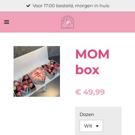
Voor 17:00 besteld, morgen in huis.
Ga
direct
naar
de
hoofdinhoud
MOM
box
€ 49,99
Dozen