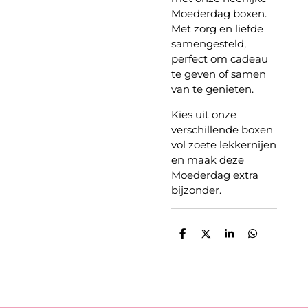
Moederdag boxen.
Met zorg en liefde
samengesteld,
perfect om cadeau
te geven of samen
van te genieten.
Kies uit onze
verschillende boxen
vol zoete lekkernijen
en maak deze
Moederdag extra
bijzonder.
D
D
S
D
e
e
h
e
l
e
a
l
e
l
r
e
n
e
n