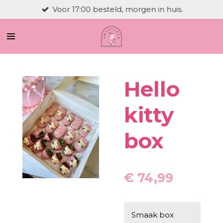
Voor 17:00 besteld, morgen in huis.
Ga
direct
naar
de
hoofdinhoud
Hello
kitty
box
€ 74,99
Smaak box