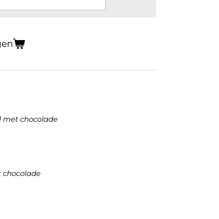
gen
d met chocolade
t chocolade