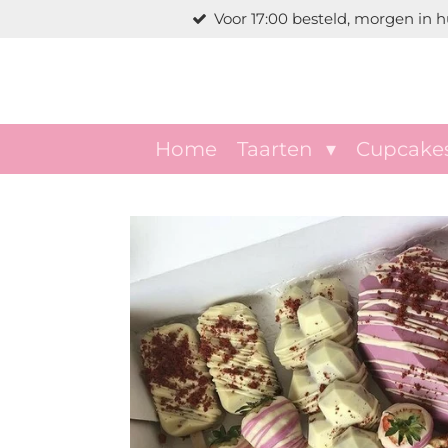
Voor 17:00 besteld, morgen in hu
Ga
direct
naar
de
hoofdinhoud
Home
Taarten
Cupcake