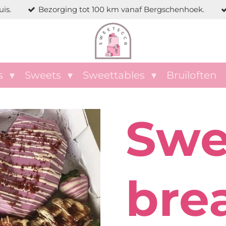
is.
Bezorging tot 100 km vanaf Bergschenhoek.
s
Sweets
Sweettables
Bruiloften
Swe
bre