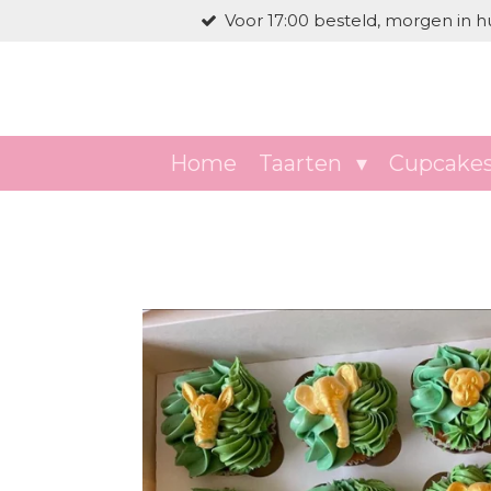
Voor 17:00 besteld, morgen in hu
Ga
direct
naar
de
hoofdinhoud
Home
Taarten
Cupcake