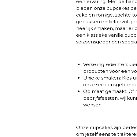
een ervaring! Met de han
bieden onze cupcakes de 
cake en romige, zachte to
gebakken en liefdevol ged
heerlijk smaken, maar er o
een klassieke vanille cup
seizoensgebonden special, 
Verse ingrediënten:
Gem
producten voor een vo
Unieke smaken:
Kies ui
onze seizoensgebonden
Op maat gemaakt:
Of h
bedrijfsfeesten, wij k
wensen
.
Onze cupcakes zijn perfect
om jezelf eens te trakter