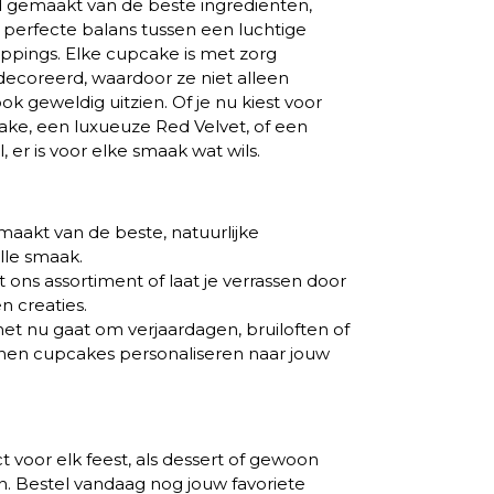
d gemaakt van de beste ingrediënten,
perfecte balans tussen een luchtige
ppings. Elke cupcake is met zorg
ecoreerd, waardoor ze niet alleen
ok geweldig uitzien. Of je nu kiest voor
cake, een luxueuze Red Velvet, of een
er is voor elke smaak wat wils.
aakt van de beste, natuurlijke
lle smaak.
t ons assortiment of laat je verrassen door
 creaties.
et nu gaat om verjaardagen, bruiloften of
unnen cupcakes personaliseren naar jouw
 voor elk feest, als dessert of gewoon
en. Bestel vandaag nog jouw favoriete