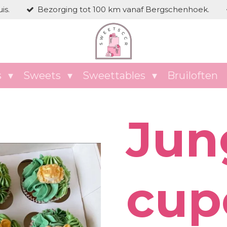
is.
Bezorging tot 100 km vanaf Bergschenhoek.
s
Sweets
Sweettables
Bruiloften
Jun
cup